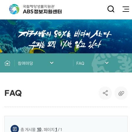
전체
참여마당
FAQ
FAQ
게시물 검색
,
10
1
총 게시물
페이지
/ 1