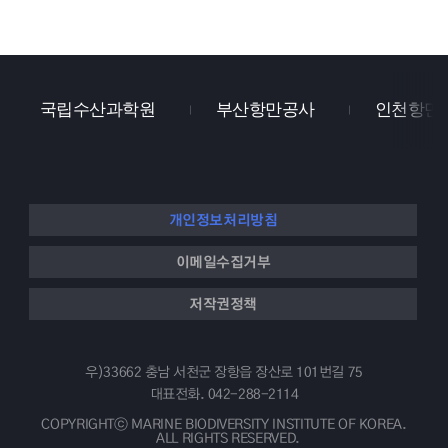
국립수산과학원
부산항만공사
인천항만
개인정보처리방침
이메일수집거부
저작권정책
우)33662 충남 서천군 장항읍 장산로 101번길 75
대표전화.
042-288-2114
COPYRIGHTⓒ MARINE BIODIVERSITY INSTITUTE OF KOREA.
ALL RIGHTS RESERVED.