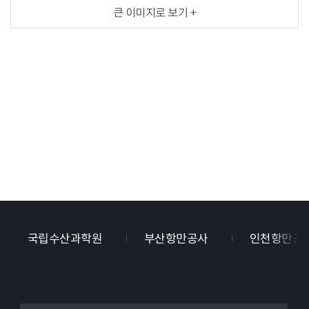
이행하기
큰 이미지로 보기 +
위해
자원이용국의
이용자는
ABSCH에게
관련정보를
제공하고,
자원제공국의
국가
책임기관
(유전자원의
접금
허가
국가연락기관,
국립수산과학원
부산항만공사
인천항만공
PIC,
MAT절차
정보
공개