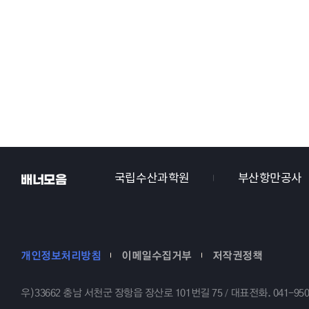
서천군
국립수산과학원
부산항만공사
배너모음
개인정보처리방침
이메일수집거부
저작권정책
우)33662 충남 서천군 장항읍 장산로 101번길 75
대표전화.
041-95