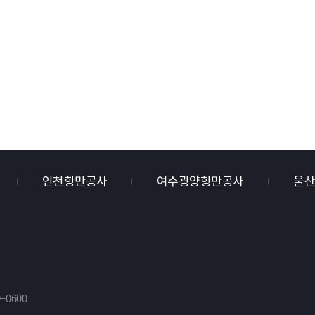
인천항만공사
여수광양항만공사
울
0-0600