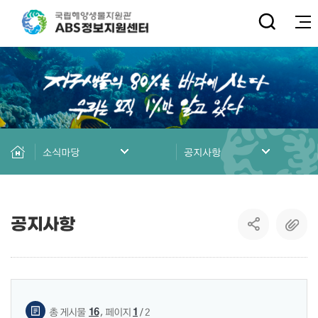
전체
소식마당
공지사항
공지사항
게시물 검색
,
16
1
총 게시물
페이지
/ 2