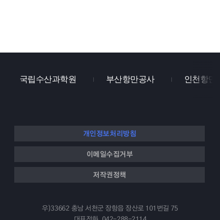
국립수산과학원
부산항만공사
인천항만
개인정보처리방침
이메일수집거부
저작권정책
우)33662 충남 서천군 장항읍 장산로 101번길 75
대표전화.
042-288-2114