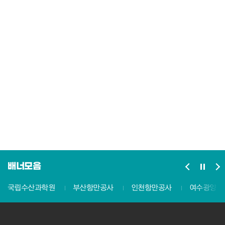
배너모음
국립수산과학원
부산항만공사
인천항만공사
여수광양항