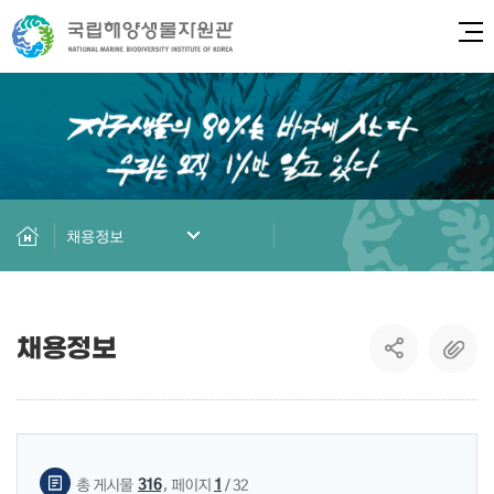
전체
채용정보
채용정보
게시물 검색
,
316
1
총 게시물
페이지
/ 32