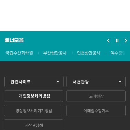
배너모음
국립수산과학원
부산항만공사
인천항만공사
여수광양항
관련사이트
서천관광
개인정보처리방침
고객헌장
영상정보처리기기방침
이메일수집거부
저작권정책