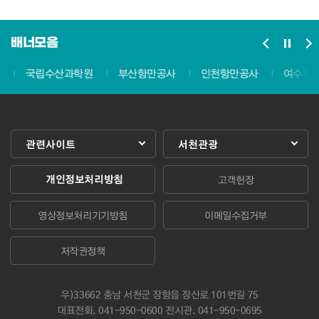
여성장관회의
교통장관회의
배너모음
해양장관회의
인력개발장관회의
국립수산과학원
부산항만공사
인천항만공사
여수광양항
환경장관회의
에너지장관회의
관광장관회의
광업장관회의
관련사이트
서천관광
경제위원회
(EC)
개인정보처리방침
고객헌장
-
10개
영상정보처리기기방침
이메일수집거부
실무그룹
에너지
저작권정책
(EWG)
해양수산
우)33662 충남 서천군 장항읍 장산로 101번길 75
(OFWG)
대표전화.
041-950-0600
전시관. 041-950-0695
인력자원개발