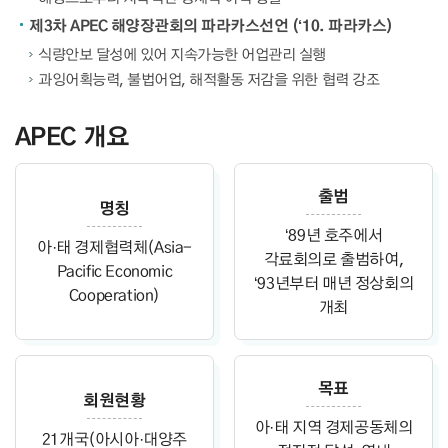
제3차 APEC 해양장관회의 파라카스선언 (‘10. 파라카스)
식량안보 달성에 있어 지속가능한 어업관리 실행
과잉어획능력, 불법어업, 해적활동 저감을 위한 협력 강조
APEC 개요
출범
명칭
‘89년 호주에서
아·태 경제협력체(Asia-
각료회의로 출범하여,
Pacific Economic
‘93년부터 매년 정상회의
Cooperation)
개최
목표
회원현황
아·태 지역 경제공동체의
21개국(아시아·대양주