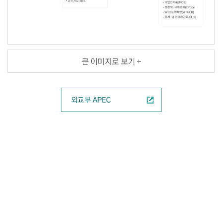
APEC정상회의
APEC
기업인자문위원회
큰 이미지로 보기 +
외교-
통상
합통각료회의
외교부 APEC
분야별
장관회의
(15)
통상장관회의
보건장관회의
재무장관회의
과학기술장관회의
중소기업장관회의
교육장관회의
정보통신장관회의