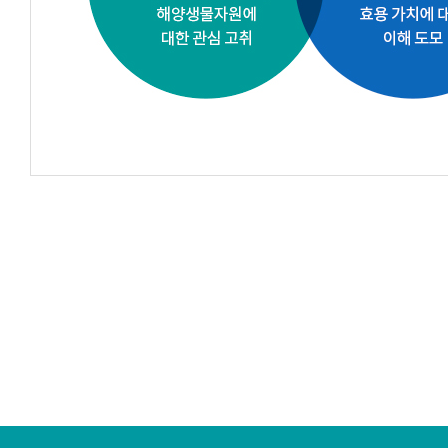
해양생명교육의
mission은
해양생명교육을
위한
차별화된
교육을
통해
해양생명에
대한
지식과
정보를
전파하고,
미래
해양