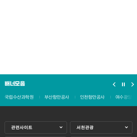
배너모음
국립수산과학원
부산항만공사
인천항만공사
여수광양항
관련사이트
서천관광