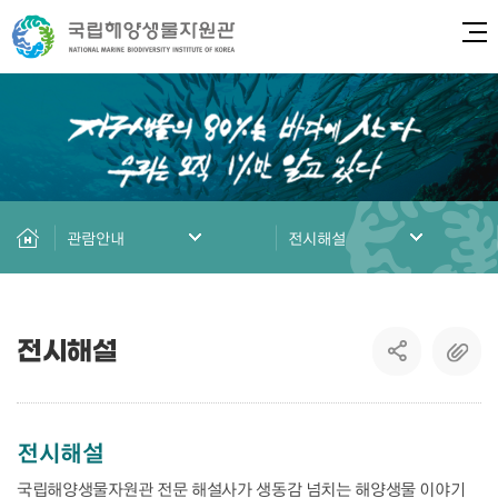
전
관람안내
전시해설
전시해설
전시해설
국립해양생물자원관 전문 해설사가 생동감 넘치는 해양생물 이야기