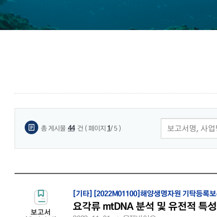
게시물 검색
44
1
총 게시물
건
( 페이지
/ 5 )
[기타]
[2022M01100]해양생명자원 기탁등록
요각류 mtDNA 분석 및 유전적 특성
보고서