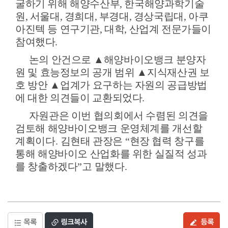
굴하기 위해 해양수산부
,
한국해양과학기술
원
,
서울대
,
경희대
,
부경대
,
경상국립대
,
아쿠
아진텍 등 연구기관
,
대학
,
산업계 전문가들이
참여했다
.
논의 안건으로
▲
해양바이오뱅크 분양자
원 및 효능정보의 공개 범위
▲
지식재산권 보
호 방안
▲
업계가 요구하는 자원의 공급방법
에 대한 의견들이 교환되었다
.
자원관은 이번 협의회에서 수렴된 의견을
검토해 해양바이오뱅크 운영체계를 개선할
계획이다
.
김현태 관장은
“
현장 협력 창구를
통해 해양바이오 산업화를 위한 실질적 성과
를 창출하겠다
”
고 말했다
.
목록
링크복사
등록