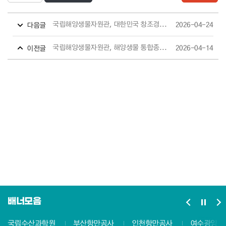
국립해양생물자원관, 대한민국 창조경영 2개 부문 수상
2026-04-24
다음글
국립해양생물자원관, 해양생물 통합종정보 공개
2026-04-14
이전글
배너모음
국립수산과학원
부산항만공사
인천항만공사
여수광양항