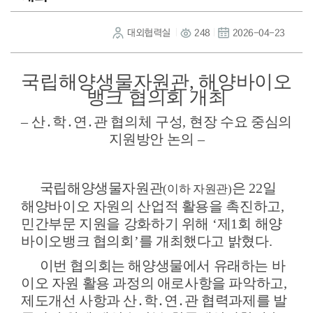
대외협력실
248
2026-04-23
국립해양생물자원관
,
해양바이오
뱅크 협의회 개최
–
산
․
학
․
연
․
관 협의체 구성
,
현장 수요 중심의
지원방안 논의
–
국립해양생물자원관
은
22
일
(
이하 자원관
)
해양바이오 자원의 산업적 활용을 촉진하고
,
민간부문 지원을 강화하기 위해
‘
제
1
회 해양
바이오뱅크 협의회
’
를 개최했다고 밝혔다
.
이번 협의회는 해양생물에서 유래하는 바
이오 자원 활용 과정의 애로사항을 파악하고
,
제도개선 사항과 산
․
학
․
연
․
관 협력과제를 발