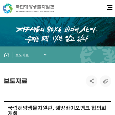
전체
보도자료
보도자료
국립해양생물자원관, 해양바이오뱅크 협의회
개최