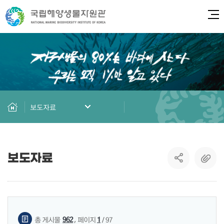
전체
보도자료
보도자료
게시물 검색
,
962
1
총 게시물
페이지
/ 97