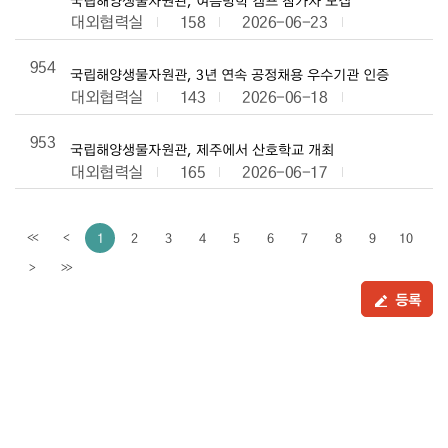
대외협력실
158
2026-06-23
954
국립해양생물자원관, 3년 연속 공정채용 우수기관 인증
대외협력실
143
2026-06-18
953
국립해양생물자원관, 제주에서 산호학교 개최
대외협력실
165
2026-06-17
1
2
3
4
5
6
7
8
9
10
<<
<
이전페이지
>
>>
다음페이지
등록