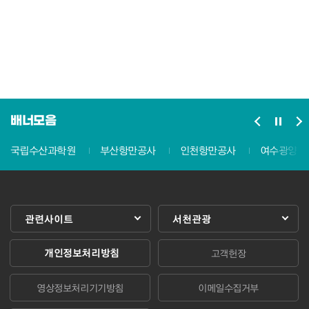
배너모음
국립수산과학원
부산항만공사
인천항만공사
여수광양항
관련사이트
서천관광
개인정보처리방침
고객헌장
영상정보처리기기방침
이메일수집거부