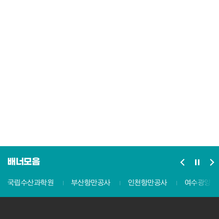
배너모음
국립수산과학원
부산항만공사
인천항만공사
여수광양항