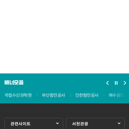
배너모음
국립수산과학원
부산항만공사
인천항만공사
여수광양항
관련사이트
서천관광