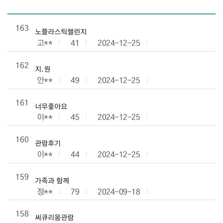
관람후기 목록으로 번호, 제목, 작성자, 조회수, 등록일로 나열 되고
163
노플라스틱챌린지
고**
41
2024-12-25
162
지.원
안**
49
2024-12-25
161
너무좋아요
이**
45
2024-12-25
160
관람후기
이**
44
2024-12-25
159
가족과 함께
정**
79
2024-09-18
158
씨큐리움관람