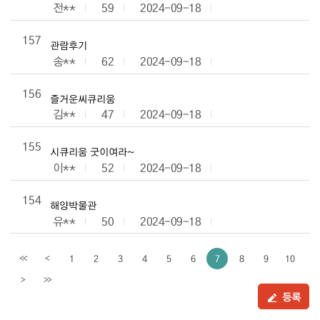
전**
59
2024-09-18
157
관람후기
송**
62
2024-09-18
156
즐거운씨큐리움
김**
47
2024-09-18
155
시큐리움 굿이여라~
이**
52
2024-09-18
154
해양박물관
유**
50
2024-09-18
1
2
3
4
5
6
7
8
9
10
<<
<
이전페이지
>
>>
다음페이지
등록