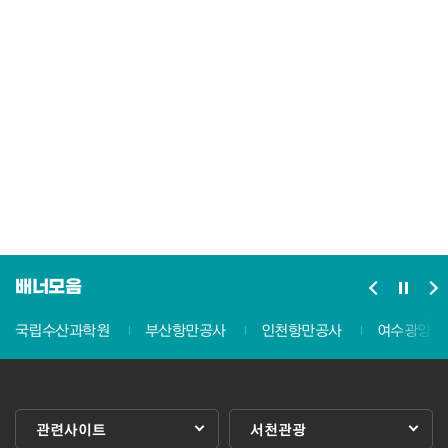
배너모음
국립수산과학원
부산항만공사
인천항만공사
여수광양항
관련사이트
서천관광