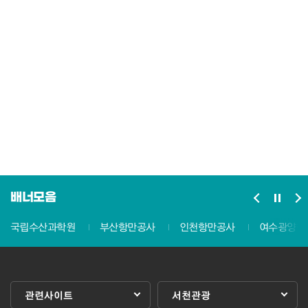
배너모음
국립수산과학원
부산항만공사
인천항만공사
여수광양항
관련사이트
서천관광