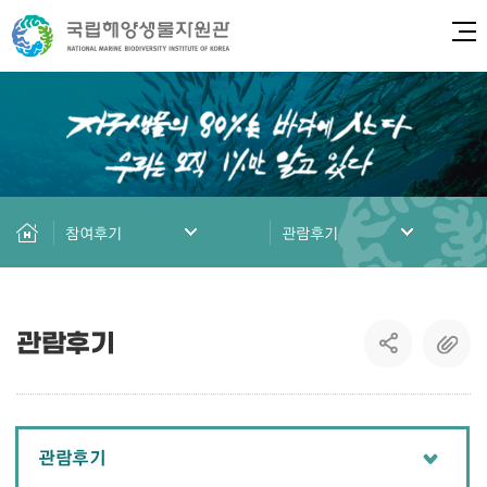
전체
참여후기
관람후기
관람후기
관람후기