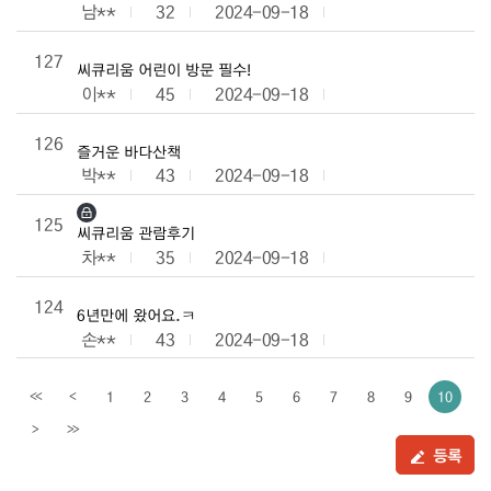
남**
32
2024-09-18
127
씨큐리움 어린이 방문 필수!
이**
45
2024-09-18
126
즐거운 바다산책
박**
43
2024-09-18
125
씨큐리움 관람후기
차**
35
2024-09-18
124
6년만에 왔어요.ㅋ
손**
43
2024-09-18
1
2
3
4
5
6
7
8
9
10
<<
<
이전페이지
>
>>
다음페이지
등록